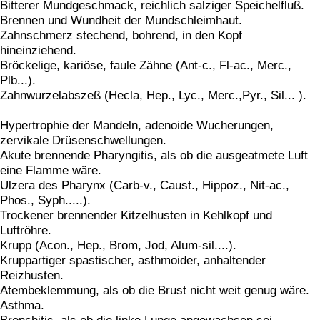
Bitterer Mundgeschmack, reichlich salziger Speichelfluß.
Brennen und Wundheit der Mundschleimhaut.
Zahnschmerz stechend, bohrend, in den Kopf
hineinziehend.
Bröckelige, kariöse, faule Zähne (Ant-c., Fl-ac., Merc.,
Plb...).
Zahnwurzelabszeß (Hecla, Hep., Lyc., Merc.,Pyr., Sil... ).
Hypertrophie der Mandeln, adenoide Wucherungen,
zervikale Drüsenschwellungen.
Akute brennende Pharyngitis, als ob die ausgeatmete Luft
eine Flamme wäre.
Ulzera des Pharynx (Carb-v., Caust., Hippoz., Nit-ac.,
Phos., Syph.....).
Trockener brennender Kitzelhusten in Kehlkopf und
Luftröhre.
Krupp (Acon., Hep., Brom, Jod, Alum-sil....).
Kruppartiger spastischer, asthmoider, anhaltender
Reizhusten.
Atembeklemmung, als ob die Brust nicht weit genug wäre.
Asthma.