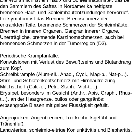
Die Wolfsmilch ist ein Haut- und Schleimhautmittel, das bei
den Sammlern des Saftes in Nordamerika heftigste
brennende Haut- und Schleimhautentzündungen hervorrief.
Leitsymptom ist das Brennen; Brennschmerz der
erkrankten Teile, brennende Schmerzen der Schleimhäute,
Brennen in inneren Organen, Gangrän innerer Organe.
Unerträgliche, brennende Karzinomschmerzen, auch bei
brennenden Schmerzen in der Tumorregion (D3).
Periodische Krampfanfälle.
Konvulsionen mit Verlust des Bewußtseins und Blutandrang
zum Kopf.
Schreibkrämpfe (Alum-sil., Anac., Cycl., Mag-p., Nat-p...).
Stirn- und Schläfenkopfschmerz mit Hirnhautreizung.
Milchschorf (Calc-c., Petr., Staph., Viol-t....).
Erysipel, besonders im Gesicht (Anthr., Apis, Graph., Rhus-
t...), an der Haargrenze, bullös oder gangränös;
erbsengroße Blasen mit gelber Flüssigkeit gefüllt.
Augenjucken, Augenbrennen, Trockenheitsgefühl und
Tränenfluß.
Langwierige, schleimig-eitrige Konjunktivitis und Blepharitis.