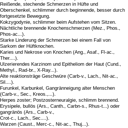
Reißende, stechende Schmerzen in Hüfte und
Oberschenkel, schlimmer durch beginnende, besser durch
fortgesetzte Bewegung.
Kokzygodynie, schlimmer beim Aufstehen vom Sitzen.
Nächtliche brennende Knochenschmerzen (Mez., Phos.,
Phos-ac...).
Starke Linderung der Schmerzen bei einem Fall von
Sarkom der Hüftknochen.
Karies und Nekrose von Knochen (Ang., Asaf., Fl-ac.,
Ther....).
Ulzerierendes Karzinom und Epitheliom der Haut (Cund.,
Methyl., Rad-br., X-Ray...).
Alte reaktionsträge Geschwüre (Carb-v., Lach., Nit-ac.,
Sil....).
Furunkel, Karbunkel, Gangränneigung alter Menschen
(Carb-v., Sec., Kreos.,...).
Herpes zoster; Postzosterneuralgie, schlimm brennend.
Erysipele, bullös (Ars., Canth., Carbn-s., Rhus-t...) oder
gangränös (Ars., Carb-v.,
Crot-c., Lach., Sec....).
Warzen (Caust., Merc-c., Nit-ac., Thuj...).