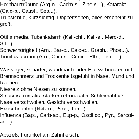
Hornhauttrübung (Arg-n., Cadm-s., Zinc-s...), Katarakt
(Calc-p., Caust., Sep...).
Trübsichtig, kurzsichtig, Doppeltsehen, alles erscheint zu
groß.
Otitis media, Tubenkatarrh (Kali-chl., Kali-s., Merc-d.,
Sil...).
Schwerhörigkeit (Arn., Bar-c., Calc-c., Graph., Phos...).
Tinnitus aurium (Arn., Chin-s., Cimic., Plb., Ther.....).
Wässriger, scharfer, wundmachender Fließschnupfen mit
Brennschmerz und Trockenheitsgefühl in Nase, Mund und
Rachen.
Niesreiz ohne Niesen zu können.
Sinusitis frontalis, starker retronasaler Schleimabfluß.
Nase verschwollen. Gesicht verschwollen.
Heuschnupfen (Nat-m., Psor., Tub...).
Influenza (Bapt., Carb-ac., Eup-p., Oscilloc., Pyr., Sarcol-
ac...).
Abszeß, Furunkel am Zahnfleisch.