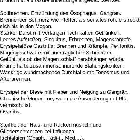
Bronchitis, als ob die linke Lunge angewachsen sei.
Sodbrennen. Entzündung des Ösophagus. Gangrän.
Brennender Schmerz wie Pfeffer, als sei alles roh, erstreckt
sich bis in den Magen.
Starker Durst mit Verlangen nach kalten Getränken.
Leeres Aufstoßen, Singultus, Erbrechen, Magenkrämpfe.
Erysipelatöse Gastritis, Brennen und Krämpfe. Peritonitis.
Magengeschwüre mit unerträglichen Schmerzen.
Gefühl, als ob der Magen schlaff herabhängen würde.
Krampfhafte zusammenschnürende Blähungskoliken.
Wässrige wundmachende Durchfälle mit Tenesmus und
Afterbrennen.
Erysipel der Blase mit Fieber und Neigung zu Gangrän.
Chronische Gonorrhoe, wenn die Absonderung mit Blut
vermischt ist.
Ovariitis.
Steifheit der Hals- und Rückenmuskeln und
Gliederschmerzen bei Influenza.
Ischialgien (Gnaph., Kali-j., Med....).